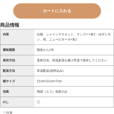
商品情報
内容
白桃、シャインマスカット、マンゴー×各2・ゆずレモ
ン、苺、ニューピオーネ×各1
賞味期限
製造から1年
保存方法
直射日光、高温多湿を避け常温で保存してください
配送方法
常温配送(送料込み)
箱サイズ
21cm×21cm×7cm
包装
簡易（エコ）包装のみ
のし
◯
ご注意