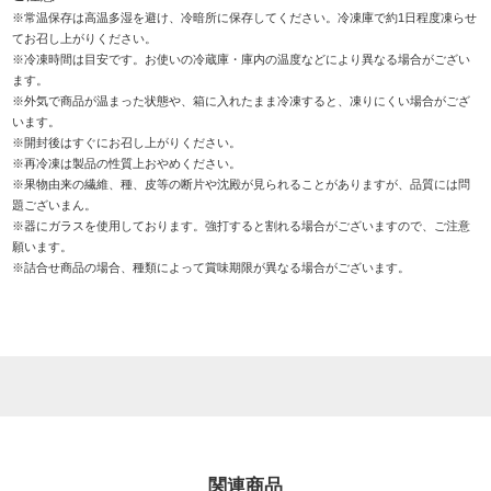
※常温保存は高温多湿を避け、冷暗所に保存してください。冷凍庫で約1日程度凍らせ
てお召し上がりください。
※冷凍時間は目安です。お使いの冷蔵庫・庫内の温度などにより異なる場合がござい
ます。
※外気で商品が温まった状態や、箱に入れたまま冷凍すると、凍りにくい場合がござ
います。
※開封後はすぐにお召し上がりください。
※再冷凍は製品の性質上おやめください。
※果物由来の繊維、種、皮等の断片や沈殿が見られることがありますが、品質には問
題ございまん。
※器にガラスを使用しております。強打すると割れる場合がございますので、ご注意
願います。
※詰合せ商品の場合、種類によって賞味期限が異なる場合がございます。
関連商品